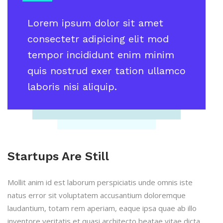
Lorem ipsum dolor sit amet
consectetr adipicing elit mod
tempor incididunt enim minim
quis nostrud exer tation ullamco
laboris nisi aliquip.
Startups Are Still
Mollit anim id est laborum perspiciatis unde omnis iste
natus error sit voluptatem accusantium doloremque
laudantium, totam rem aperiam, eaque ipsa quae ab illo
inventore veritatis et quasi architecto beatae vitae dicta