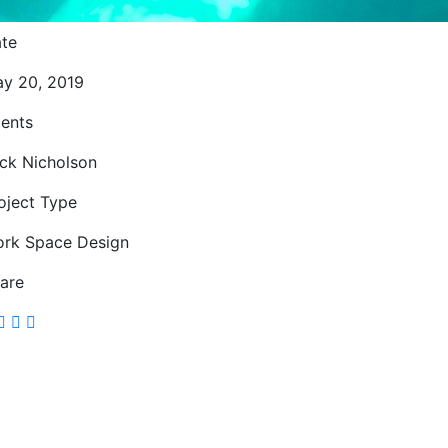
te
y 20, 2019
ients
ck Nicholson
oject Type
rk Space Design
are