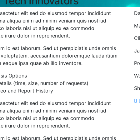
e Tech Innovators
sectetur elit sed do eiusmod tempor incididunt
Da
na aliqua enim ad minim veniam quis nostrud
Ma
co laboris nisi ut aliquip ex ea commodo
e irure dolor in reprehenderit.
Cl
im id est laborum. Sed ut perspiciatis unde omnis
Ja
it voluptatem. accusantium doloremque laudantium
eaque ipsa quae ab illo inventore.
Pr
ysis Options
Wo
ails (time, size, number of requests)
Sh
deo and Report History
sectetur elit sed do eiusmod tempor incididunt
na aliqua enim ad minim veniam quis nostrud
co laboris nisi ut aliquip ex ea commodo
e irure dolor in reprehenderit.
im id est laborum. Sed ut perspiciatis unde omnis