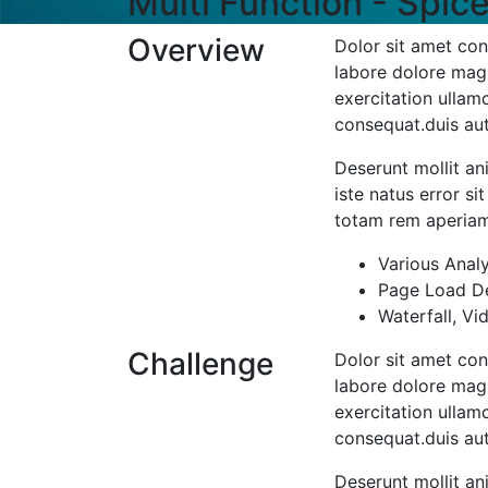
Multi Function - Spic
Overview
Dolor sit amet con
labore dolore mag
exercitation ullam
consequat.duis aut
Deserunt mollit an
iste natus error s
totam rem aperiam 
Various Anal
Page Load Det
Waterfall, Vi
Challenge
Dolor sit amet con
labore dolore mag
exercitation ullam
consequat.duis aut
Deserunt mollit an