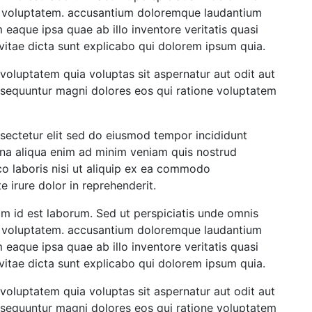
it voluptatem. accusantium doloremque laudantium
eaque ipsa quae ab illo inventore veritatis quasi
vitae dicta sunt explicabo qui dolorem ipsum quia.
oluptatem quia voluptas sit aspernatur aut odit aut
nsequuntur magni dolores eos qui ratione voluptatem
sectetur elit sed do eiusmod tempor incididunt
na aliqua enim ad minim veniam quis nostrud
co laboris nisi ut aliquip ex ea commodo
e irure dolor in reprehenderit.
im id est laborum. Sed ut perspiciatis unde omnis
it voluptatem. accusantium doloremque laudantium
eaque ipsa quae ab illo inventore veritatis quasi
vitae dicta sunt explicabo qui dolorem ipsum quia.
oluptatem quia voluptas sit aspernatur aut odit aut
nsequuntur magni dolores eos qui ratione voluptatem