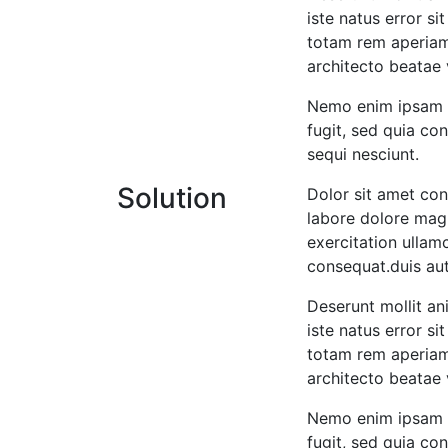
iste natus error s
totam rem aperiam 
architecto beatae 
Nemo enim ipsam v
fugit, sed quia co
sequi nesciunt.
Solution
Dolor sit amet con
labore dolore mag
exercitation ullam
consequat.duis aut
Deserunt mollit an
iste natus error s
totam rem aperiam 
architecto beatae 
Nemo enim ipsam v
fugit, sed quia co